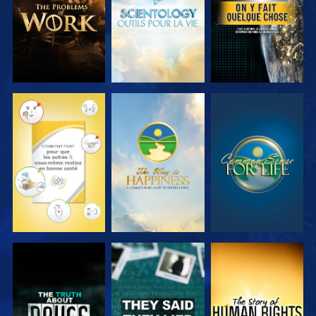
REGARDER
REGARDER
REGARDER
REGARDER
REGARDER
REGARDER