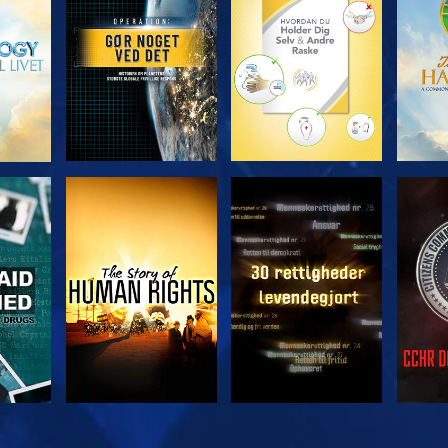
SE
SE