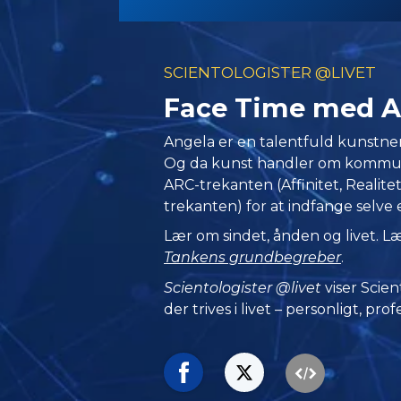
SCIENTOLOGISTER @LIVET
Face Time med A
Angela er en talentfuld kunstner, 
Og da kunst handler om kommun
ARC-trekanten (Affinitet, Realit
trekanten) for at indfange selve 
Lær om sindet, ånden og livet. 
Tankens grundbegreber
.
Scientologister @livet
viser Scien
der trives
i livet – personligt,
profe