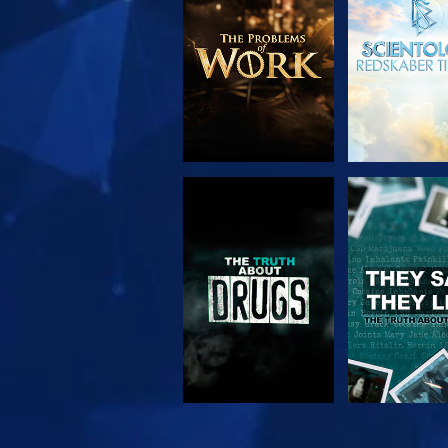
SE
SE