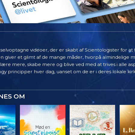
elvoptagne videoer, der er skabt af Scientologister for at
en giver et glimt af de mange måder, hvorpå almindelige 
 lære mere, skabe mere og blive ved med at trives i alle asp
gy principper hver dag, uanset om de er i deres lokale kir
YNES OM