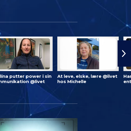
lína putter power i sin
At leve, elske, lære @livet
Har
munikation @livet
hos Michelle
ent