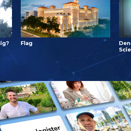
lig?
Flag
Den
Sci