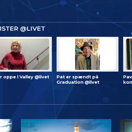
ISTER @LIVET
 er oppe i Valley @livet
Pat er spændt på
Pav
Graduation @livet
kom