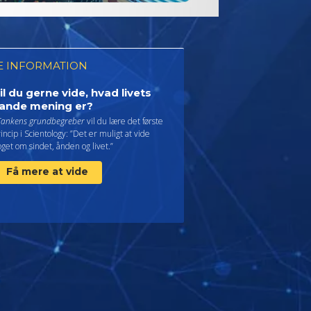
 INFORMATION
il du gerne vide, hvad livets
ande mening er?
Tankens grundbegreber
vil du lære det første
incip i Scientology: ”Det er muligt at vide
get om sindet, ånden og livet.”
Få mere at vide