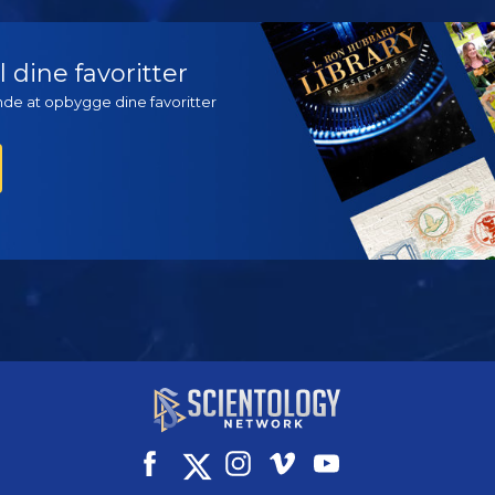
SE
SE
UDFO
 dine favoritter
ynde at opbygge dine favoritter