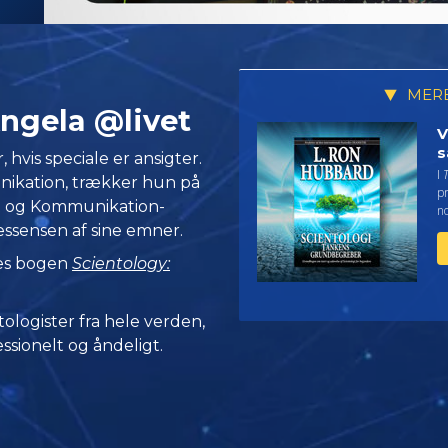
MERE
ngela @livet
V
s
hvis speciale er ansigter.
I
ikation, trækker hun på
pr
et og Kommunikation-
no
essensen af sine emner.
Læs bogen
Scientology:
tologister fra hele verden,
ssionelt og åndeligt.