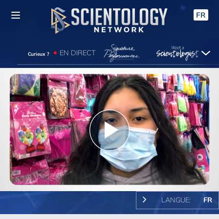
FR
EN DIRECT
Curieux ?
Play
Video
LANGUE:
FR