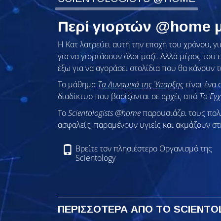
Περί γιορτών @home μ
Η Κατ λατρεύει αυτή την εποχή του χρόνου, γι
για να γιορτάσουν όλοι μαζί. Αλλά μέρος του 
έξω για να αγοράσει στολίδια που θα κάνουν τ
Το μάθημα
Τα Δυναμικά της Ύπαρξης
είναι ένα 
διαδίκτυο που βασίζονται σε αρχές από
Το Εγχ
To
Scientologists @home
παρουσιάζει τους πο
ασφαλείς, παραμένουν υγιείς και ακμάζουν στ
Βρείτε τον πλησιέστερο Οργανισμό της
Scientology
ΠΕΡΙΣΣΟΤΕΡΑ ΑΠΟ ΤΟ SCIENT