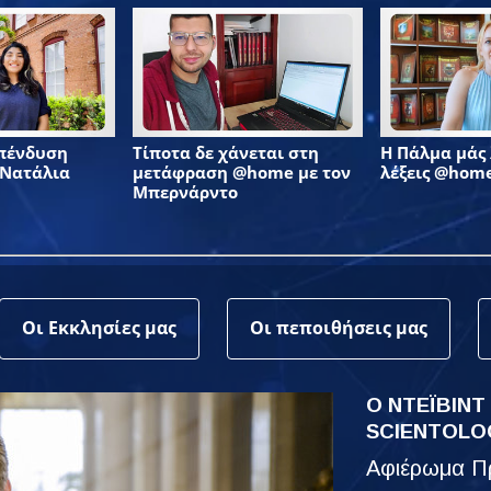
επένδυση
Τίποτα δε χάνεται στη
Η Πάλμα μάς λ
 Νατάλια
μετάφραση @home με τον
λέξεις @hom
Μπερνάρντο
Οι Εκκλησίες μας
Οι πεποιθήσεις μας
Ο ΝΤΕΪΒΙΝΤ
SCIENTOLO
Αφιέρωμα Πρ