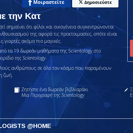
Μοιραστείτε
Δημοσιεύστε
ε την Κατ
ατί σημαίνει ότι φίλοι και οικογένεια συγκεντρώνονται
ενθουσιασμού της αφορά τις προετοιμασίες, οπότε είναι
ις γιορτές ακόμα πιο μαγικές.
από τα 19 δωρεάν μαθήματα της Scientology στο
ειρίδιο της Scientology
.
λλούς ανθρώπους σε όλο τον κόσμο που παραμένουν
η ζωή.
Ζητήστε ένα δωρεάν βιβλιαράκι
Ξ
Μια Περιγραφή της Scientology
Ε
OLOGISTS @HOME