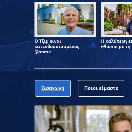
Ο Τζιμ είναι
Η καλύτερη 
κατενθουσιασμένος
@home με τη
@home
Εισαγωγή
Ποιοι είμαστε