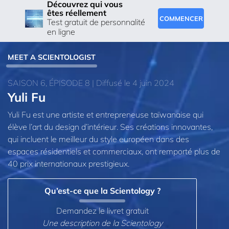
Découvrez qui vous
êtes réellement
COMMENCER
Test gratuit de personnalité
en ligne
MEET A SCIENTOLOGIST
SAISON 6, ÉPISODE 8 | Diffusé le 4 juin 2024
Yuli Fu
Yuli Fu est une artiste et entrepreneuse taïwanaise qui
élève l’art du design d’intérieur. Ses créations innovantes,
qui incluent le meilleur du style européen dans des
espaces résidentiels et commerciaux, ont remporté plus de
40 prix internationaux prestigieux.
Qu’est-ce que la Scientology ?
Demandez le livret gratuit
Une description de la Scientology