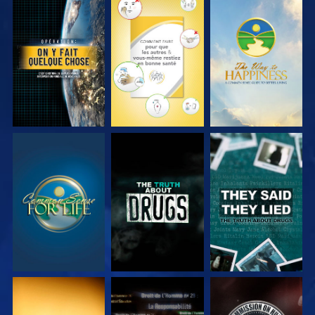
REGARDER
REGARDER
REGARDER
REGARDER
REGARDER
REGARDER