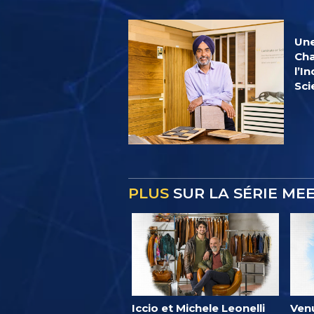
Une
Cha
l’I
Sci
PLUS
SUR LA SÉRIE ME
Iccio et Michele Leonelli
Ven