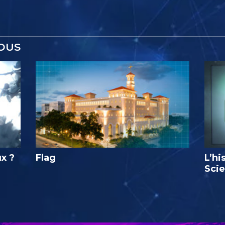
OUS
ux ?
Flag
L’hi
Sci