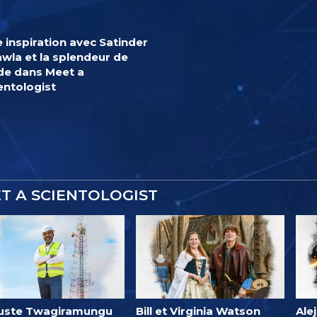
 inspiration avec Satinder
wla et la splendeur de
nde dans Meet a
entologist
ET A SCIENTOLOGIST
uste Twagiramungu
Bill et Virginia Watson
Ale