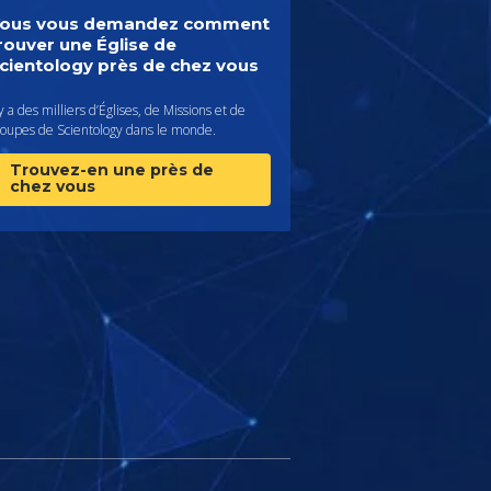
ous vous demandez comment
rouver une Église de
cientology près de chez vous
 y a des milliers d’Églises, de Missions et de
roupes de Scientology dans le monde.
Trouvez-en une près de
chez vous