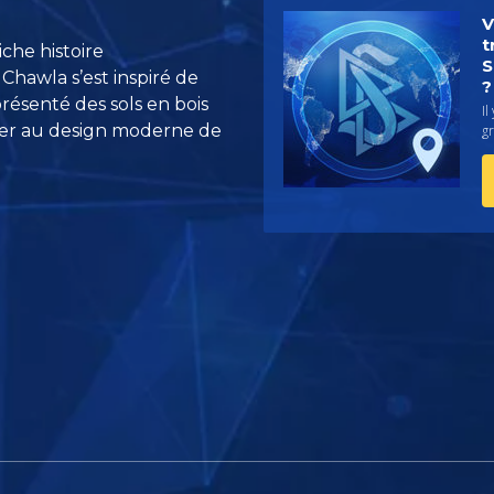
V
t
iche histoire
S
 Chawla s’est inspiré de
?
présenté des sols en bois
Il
er au design moderne de
g