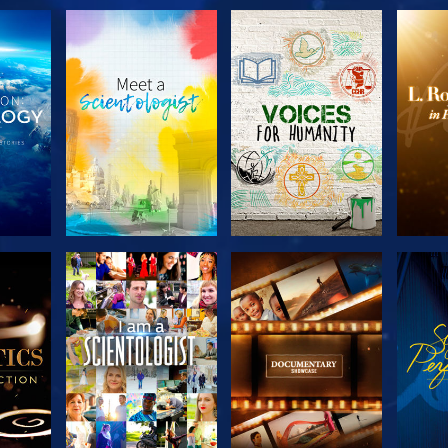
 LES
DÉCOUVRIR LES
DÉCOUVRIR LES
DÉC
S
SÉRIES
SÉRIES