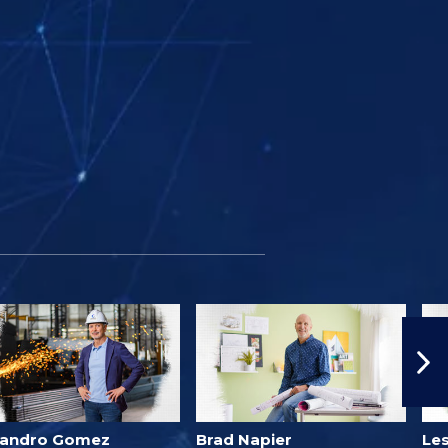
jandro Gomez
Brad Napier
Le