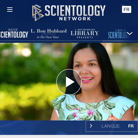
FR
Play
Video
LANGUE:
FR