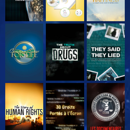
REGARDER
REGARDER
REGARDER
REGARDER
REGARDER
REGARDER