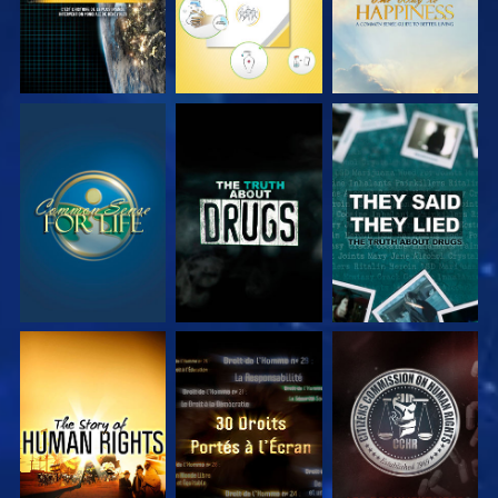
REGARDER
REGARDER
REGARDER
REGARDER
REGARDER
REGARDER