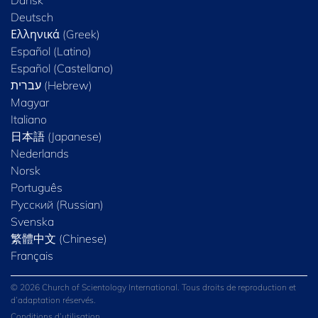
Dansk
Deutsch
Ελληνικά (Greek)
Español (Latino)
Español (Castellano)
Magyar
Italiano
日本語 (Japanese)
Nederlands
Norsk
Português
Русский (Russian)
Svenska
繁體中文 (Chinese)
Français
© 2026 Church of Scientology International. Tous droits de reproduction et
d’adaptation réservés.
Conditions d’utilisation