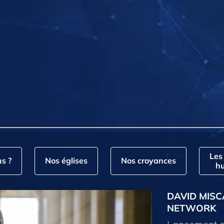
Les
s ?
Nos églises
Nos croyances
hu
DAVID MISC
NETWORK