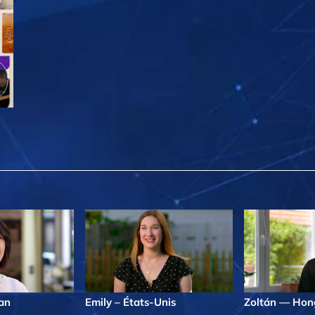
an
Emily – États-Unis
Zoltán — Hon