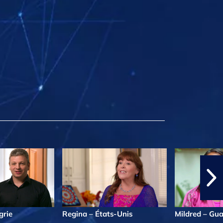
grie
Regina – États-Unis
Mildred – Gu