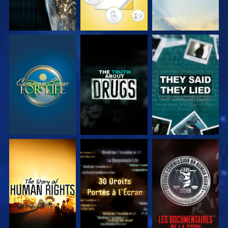
REGARDER
REGARDER
REGARDER
REGARDER
REGARDER
REGARDER