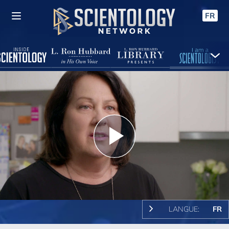
FR
Play
Video
LANGUE:
FR