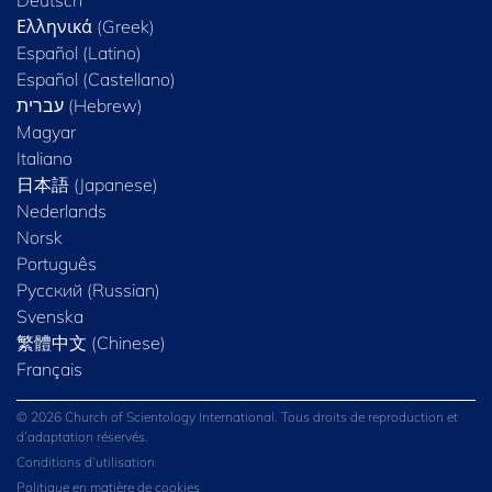
Ελληνικά (Greek)
Español (Latino)
Español (Castellano)
Magyar
Italiano
日本語 (Japanese)
Nederlands
Norsk
Português
Русский (Russian)
Svenska
繁體中文 (Chinese)
Français
© 2026 Church of Scientology International. Tous droits de reproduction et
d’adaptation réservés.
Conditions d’utilisation
Politique en matière de cookies