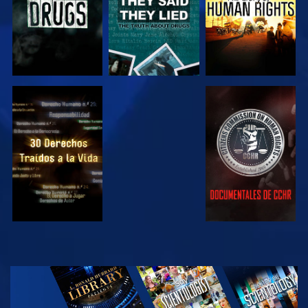
VE
VE
VE
VE
EXPLORA LAS
SERIES