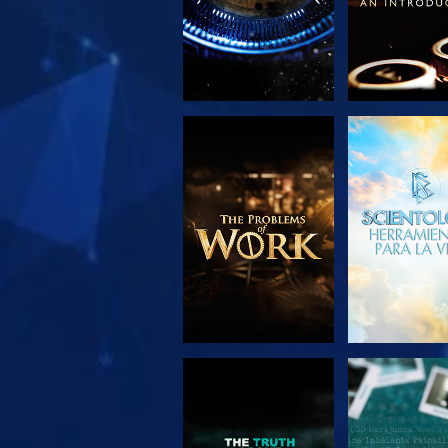
EXPLORA LAS
VE
SERIES
VE
VE