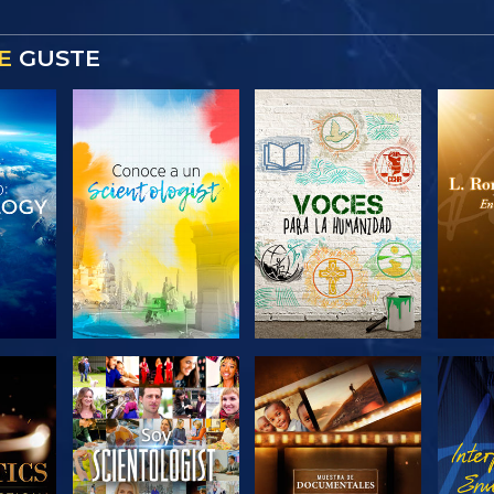
E
GUSTE
LAS
EXPLORA LAS
EXPLORA LAS
EX
S
SERIES
SERIES