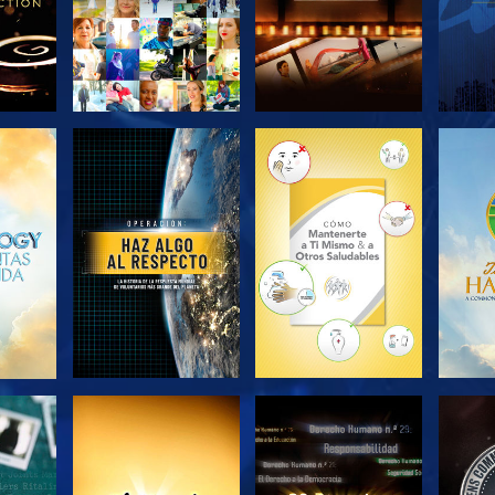
EXPLORA LAS
EXPLORA LAS
EX
SERIES
SERIES
VE
VE