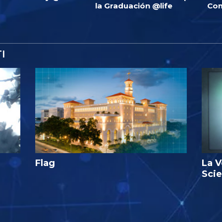
la Graduación @life
Com
I
Flag
La V
Sci