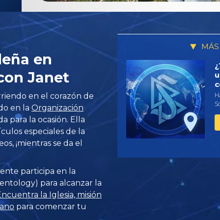
MÁS
deña en
¿
con Janet
u
c
Ha
riendo en el corazón de
S
do en la
Organización
 para la ocasión. Ella
culos especiales de la
eos, ¡mientras se da el
ente participa en la
entology) para alcanzar la
ncuentra la Iglesia, misión
cano
para comenzar tu