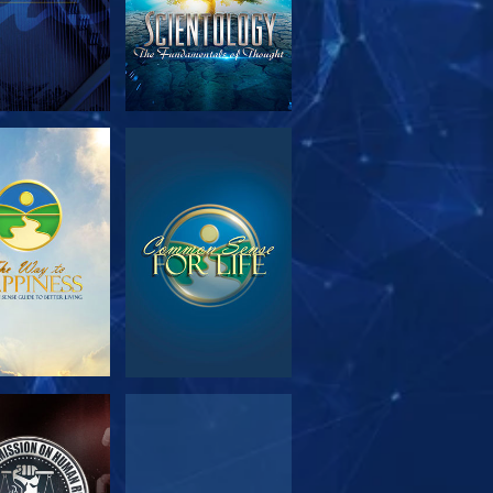
PLORA LAS
VE
SERIES
VE
VE