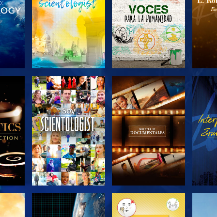
LAS
EXPLORA LAS
EXPLORA LAS
EX
S
SERIES
SERIES