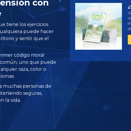
Tensión con
¿
e
L
ve
e
e tiene los ejercicios
pe
. Cualquiera puede hacer
ritorio y sentir que el
 primer código moral
o común, uno que puede
alquier raza, color o
diomas.
a muchas personas de
teniendo seguras,
 la vida.