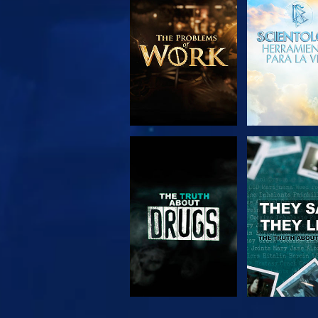
EXPLORA LAS
VE
SERIES
VE
VE