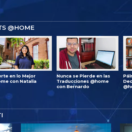
STS @HOME
erte en lo Mejor
Nunca se Pierde en las
Pál
me con Natalia
Traducciones @home
Dec
con Bernardo
@h
I