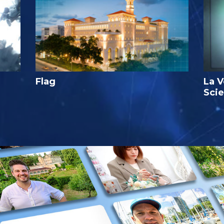
Flag
La V
Sci