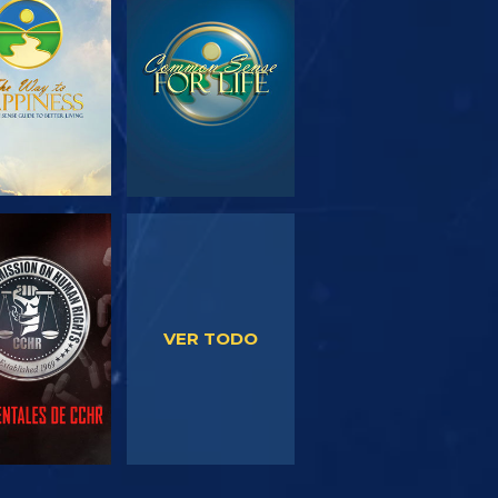
PLORA LAS
VE
SERIES
VE
VE
VER TODO