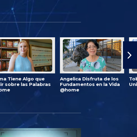
ma Tiene Algo que
Angelica Disfruta de los
Tob
ir sobre las Palabras
Fundamentos en la Vida
Un
ome
@home