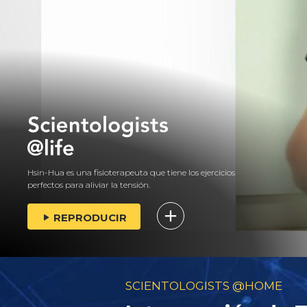
Hsin-Hua es una fisioterapeuta que tiene los ejercicios
perfectos para aliviar la tensión.
REPRODUCIR
SCIENTOLOGISTS @HOME