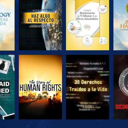
EXPLORA LAS
EXPLORA LAS
EX
SERIES
SERIES
VE
VE