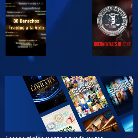
VE
VE
VE
VE
EXPLORA LAS
SERIES