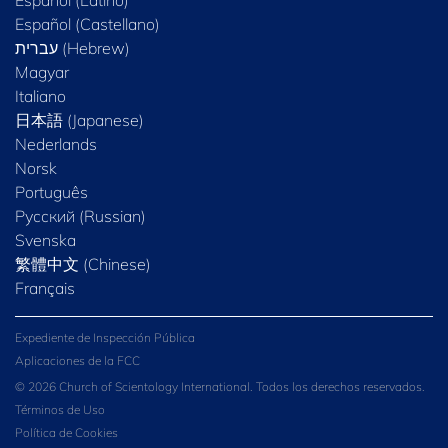
Español (Latino)
Español (Castellano)
Magyar
Italiano
日本語 (Japanese)
Nederlands
Norsk
Português
Русский (Russian)
Svenska
繁體中文 (Chinese)
Français
Expediente de Inspección Pública
Aplicaciones de la FCC
© 2026 Church of Scientology International. Todos los derechos reservados.
Términos de Uso
Política de Cookies