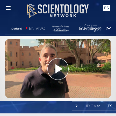
ES
EN VIVO
¿Curioso?
Play
Video
IDIOMA:
ES