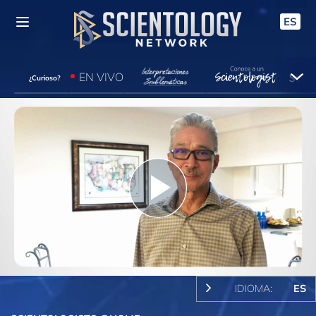
ES
EN VIVO
¿Curioso?
Play
Video
IDIOMA:
ES