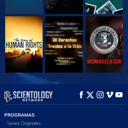
VE
VE
VE
VE
VE
EXPLORA LAS
SERIES
PROGRAMAS
Series Originales