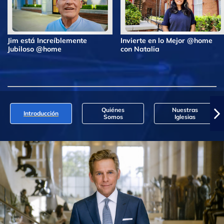
Jim está Increíblemente
Invierte en lo Mejor @home
Jubiloso @home
con Natalia
Quiénes
Nuestras
Introducción
Somos
Iglesias