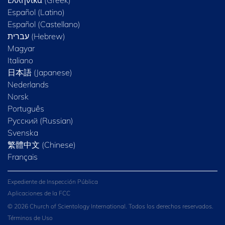
Ελληνικά (Greek)
Español (Latino)
Español (Castellano)
Magyar
Italiano
日本語 (Japanese)
Nederlands
Norsk
Português
Русский (Russian)
Svenska
繁體中文 (Chinese)
Français
Expediente de Inspección Pública
Aplicaciones de la FCC
© 2026 Church of Scientology International. Todos los derechos reservados.
Términos de Uso