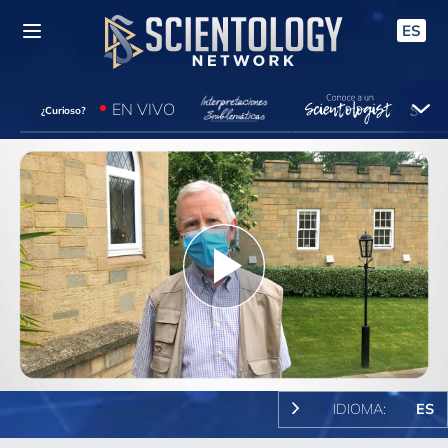
ES
EN VIVO
¿Curioso?
Play
Video
IDIOMA:
ES