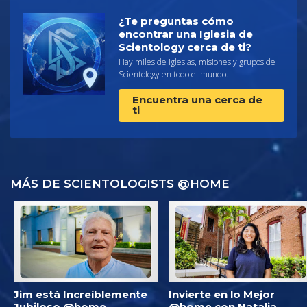
¿Te preguntas cómo
encontrar una Iglesia de
Scientology cerca de ti?
Hay miles de Iglesias, misiones y grupos de
Scientology en todo el mundo.
Encuentra una cerca de
ti
MÁS DE SCIENTOLOGISTS @HOME
Jim está Increíblemente
Invierte en lo Mejor
Jubiloso @home
@home con Natalia