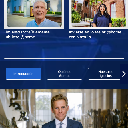
Jim está Increíblemente
Invierte en lo Mejor @home
Jubiloso @home
con Natalia
Quiénes
Nuestras
Introducción
Somos
Iglesias