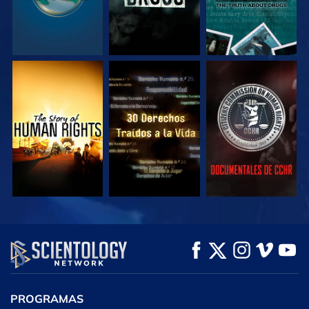
VE
VE
VE
VE
VE
EXPLORA LAS
SERIES
PROGRAMAS