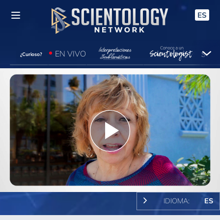
ES
EN VIVO
¿Curioso?
Play
Video
IDIOMA:
ES