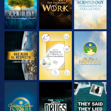
SERIES
SERIES
SERIES
VE
VE
VE
VE
VE
VE