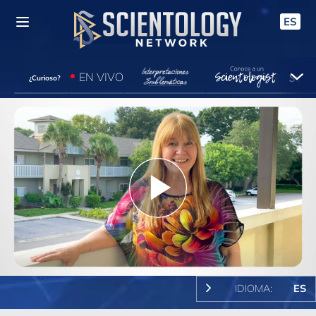
ES
EN VIVO
¿Curioso?
Play
Video
IDIOMA:
ES