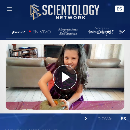
ES
EN VIVO
¿Curioso?
Play
Video
IDIOMA:
ES