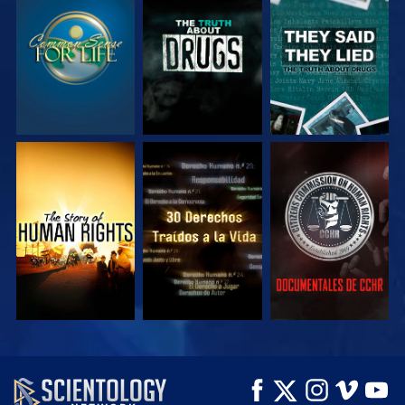
VE
VE
VE
VE
VE
VE
VE
VE
EXPLORA LAS
SERIES