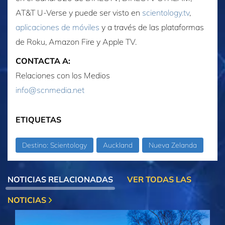
AT&T U‑Verse y puede ser visto en
scientology.tv
,
aplicaciones de móviles
y a través de las plataformas
de Roku, Amazon Fire y Apple TV.
CONTACTA A:
Relaciones con los Medios
info@scnmedia.net
ETIQUETAS
Destino: Scientology
Auckland
Nueva Zelanda
NOTICIAS RELACIONADAS
VER TODAS LAS
NOTICIAS