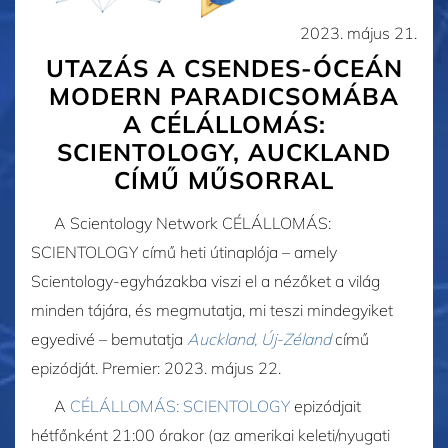
2023. május 21.
UTAZÁS A CSENDES-ÓCEÁN
MODERN PARADICSOMÁBA
A CÉLÁLLOMÁS:
SCIENTOLOGY, AUCKLAND
CÍMŰ MŰSORRAL
A Scientology Network CÉLÁLLOMÁS:
SCIENTOLOGY című heti útinaplója – amely
Scientology-egyházakba viszi el a nézőket a világ
minden tájára, és megmutatja, mi teszi mindegyiket
egyedivé – bemutatja
Auckland, Új-Zéland
című
epizódját. Premier:
2023. május 22.
A
CÉLÁLLOMÁS: SCIENTOLOGY
epizódjait
hétfőnként 21:00 órakor (az amerikai keleti/nyugati