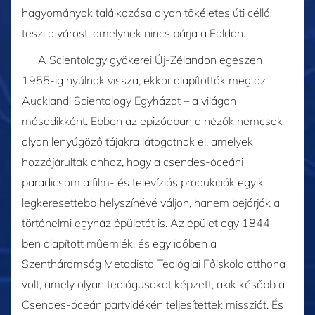
hagyományok találkozása olyan tökéletes úti céllá
teszi a várost, amelynek nincs párja a Földön.
A Scientology gyökerei Új-Zélandon egészen
1955-ig nyúlnak vissza, ekkor alapították meg az
Aucklandi Scientology Egyházat – a világon
másodikként. Ebben az epizódban a nézők nemcsak
olyan lenyűgöző tájakra látogatnak el, amelyek
hozzájárultak ahhoz, hogy a csendes-óceáni
paradicsom a film- és televíziós produkciók egyik
legkeresettebb helyszínévé váljon, hanem bejárják a
történelmi egyház épületét is. Az épület egy 1844-
ben alapított műemlék, és egy időben a
Szentháromság Metodista Teológiai Főiskola otthona
volt, amely olyan teológusokat képzett, akik később a
Csendes-óceán partvidékén teljesítettek missziót. És