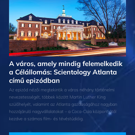
A város, amely mindig felemelkedik
a Célállomás: Scientology Atlanta
című epizódban
Az epizód nézői megtekintik a város néhány történelmi
nevezetességét, többek között Martin Luther King
szülőhelyét, valamint az Atlanta gazdaságához nagyban
hozzájáruló nagyvállalatokat – a Coca-Cola központjától
kezdve a számos film- és tévéstúdióig.