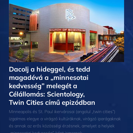
Dacolj a hideggel, és tedd
magadévá a „minnesotai
kedvesség” melegét a
Célállomás: Scientology,
Twin Cities című epizódban
Minneapolis és St. Paul ikervárosai (angolul „twin cities”)
izgalmas elegye a virágzó kultúráknak, virágzó iparágaknak
és annak az erős közösségi érzésnek, amelyet a helyiek
„minnesotai kedvesség”-ként ismernek.