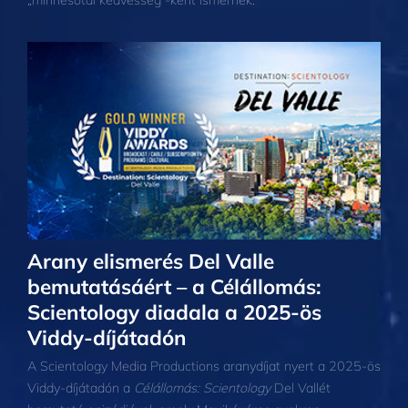
Arany elismerés Del Valle
bemutatásáért – a Célállomás:
Scientology diadala a 2025‑ös
Viddy-díjátadón
A Scientology Media Productions aranydíjat nyert a 2025‑ös
Viddy-díjátadón a
Célállomás: Scientology
Del Vallét