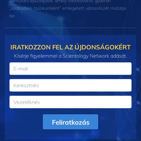
bemutató epizódjával, amely Mexikóváros gyakran
„szabadtéri múzeumként” emlegetett városrészét mutatja
be.
IRATKOZZON FEL AZ ÚJDONSÁGOKÉRT
Kísérje figyelemmel a Scientology Network adását.
Feliratkozás