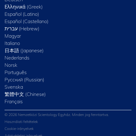
Ελληνικά (Greek)
Español (Latino)
Español (Castellano)
Magyar
Italiano
日本語 (Japanese)
Nederlands
Norsk
Português
Русский (Russian)
Svenska
繁體中文 (Chinese)
Français
© 2026 Nemzetközi Scientology Egyház. Minden jog fenntartva.
Használati feltételek
Cookie-irányelvek
Adatvédelmi irányelvek