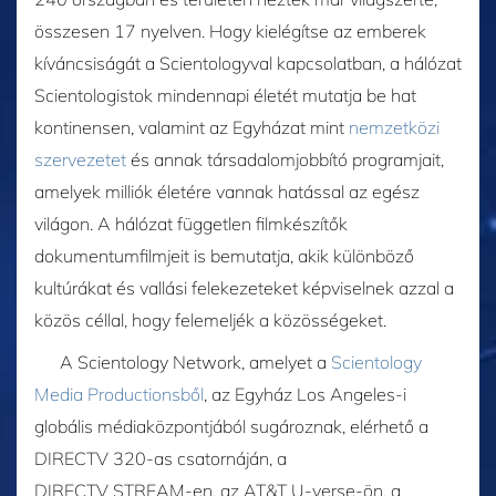
összesen 17 nyelven. Hogy kielégítse az emberek
kíváncsiságát a Scientologyval kapcsolatban, a hálózat
Scientologistok mindennapi életét mutatja be hat
kontinensen, valamint az Egyházat mint
nemzetközi
szervezetet
és annak társadalomjobbító programjait,
amelyek milliók életére vannak hatással az egész
világon. A hálózat független filmkészítők
dokumentumfilmjeit is bemutatja, akik különböző
kultúrákat és vallási felekezeteket képviselnek azzal a
közös céllal, hogy felemeljék a közösségeket.
A Scientology Network, amelyet a
Scientology
Media Productionsből
, az Egyház Los Angeles-i
globális médiaközpontjából sugároznak, elérhető a
DIRECTV 320‑as csatornáján, a
DIRECTV STREAM‑en, az AT&T U‑verse‑ön, a