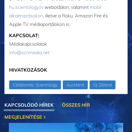
hu.scientology.tv
weboldalon, valamint
mobil
alkalmazásokon
, illetve a Roku, Amazon Fire és
Apple TV médiaportálokon is.
KAPCSOLAT:
Médiakapcsolatok
info@scnmedia.net
HIVATKOZÁSOK
Célállomás: Scientology
Auckland
Új-Zéland
KAPCSOLÓDÓ HÍREK
ÖSSZES HÍR
MEGJELENÍTÉSE