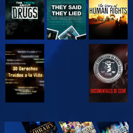
VE
VE
VE
VE
EXPLORA LAS
SERIES