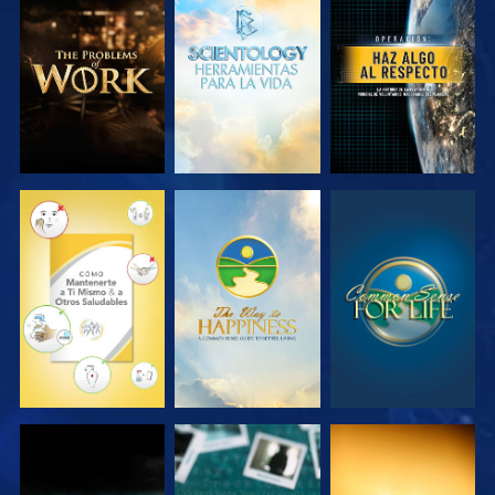
EXPLORA LAS
EXPLORA LAS
VE
SERIES
SERIES
VE
VE
VE
VE
VE
VE