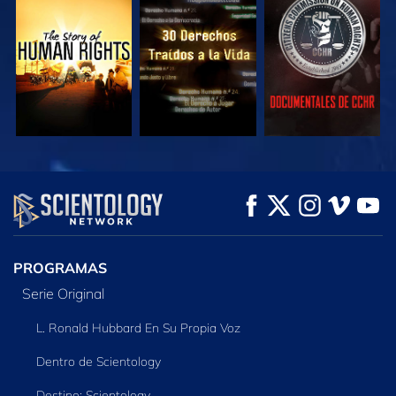
VE
VE
VE
VE
VE
EXPLORA LAS
SERIES
PROGRAMAS
Serie Original
L. Ronald Hubbard En Su Propia Voz
Dentro de Scientology
Destino: Scientology