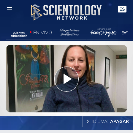
ES
EN VIVO
¿Sientes
curiosidad?
Play
Video
IDIOMA:
APAGAR