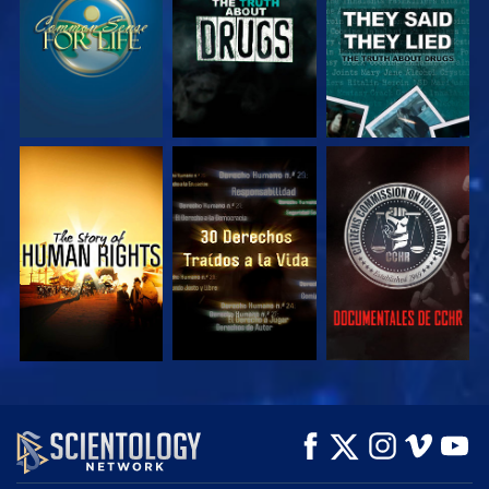
VE
VE
VE
VE
VE
EXPLORA LAS
SERIES