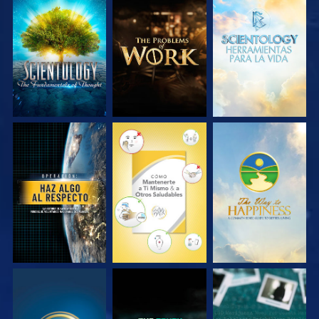
EXPLORA LAS
EXPLORA LAS
EXPLORA LAS
SERIES
SERIES
SERIES
VE
VE
VE
VE
VE
VE