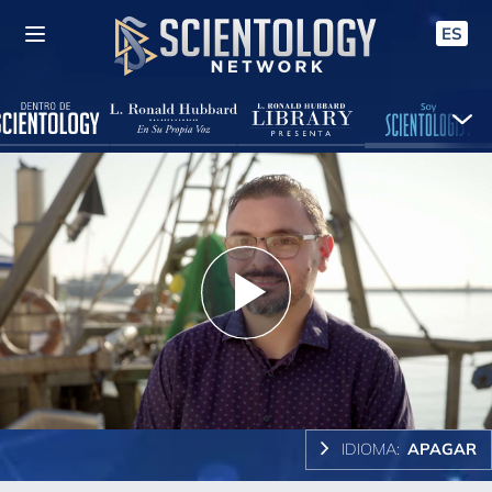
ES
Play
Video
IDIOMA:
APAGAR