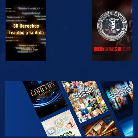
VE
VE
VE
VE
EXPLORA LAS
SERIES