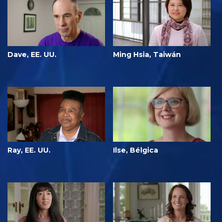
Dave, EE. UU.
Ming Hsia, Taiwán
Ray, EE. UU.
Ilse, Bélgica