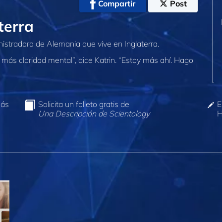
Compartir
Post
terra
nistradora de Alemania que vive en Inglaterra.
más claridad mental”, dice Katrin. “Estoy más ahí. Hago
más
Solicita un folleto gratis de
E
Una Descripción de Scientology
H