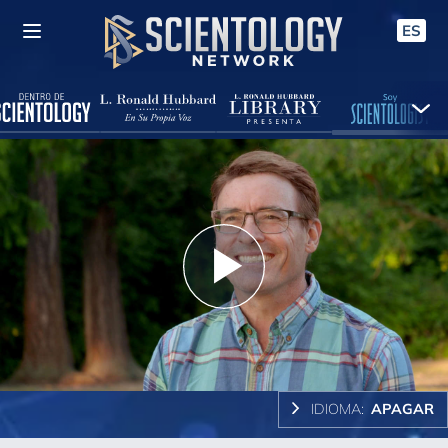
ES
Play
Video
IDIOMA:
APAGAR