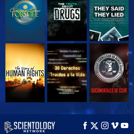
VE
VE
VE
VE
VE
VE
VE
VE
EXPLORA LAS
SERIES