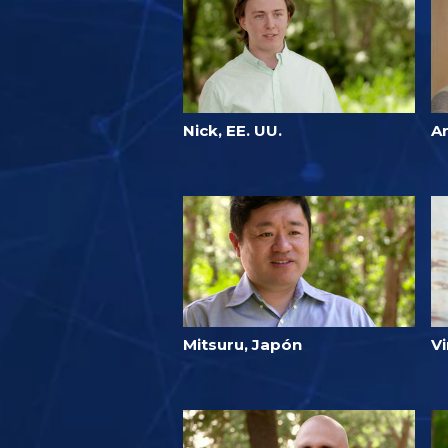
Nick, EE. UU.
Ar
Mitsuru, Japón
Vi