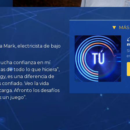
MÁS
¿
m
 Mark, electricista de bajo
Si
em
mucha confianza en mí
 de todo lo que hiciera”,
gy, es una diferencia de
confiado. Veo la vida
rga. Afronto los desafíos
 un juego”.