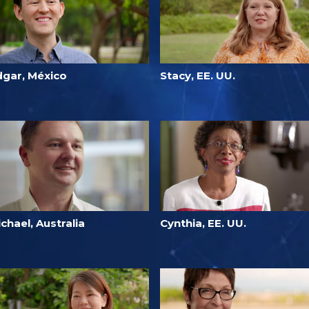
dgar, México
Stacy, EE. UU.
chael, Australia
Cynthia, EE. UU.