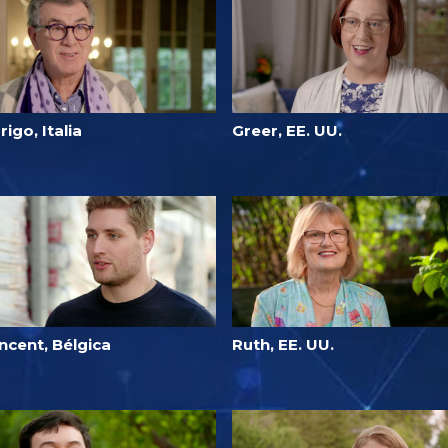
rigo, Italia
Greer, EE. UU.
ncent, Bélgica
Ruth, EE. UU.