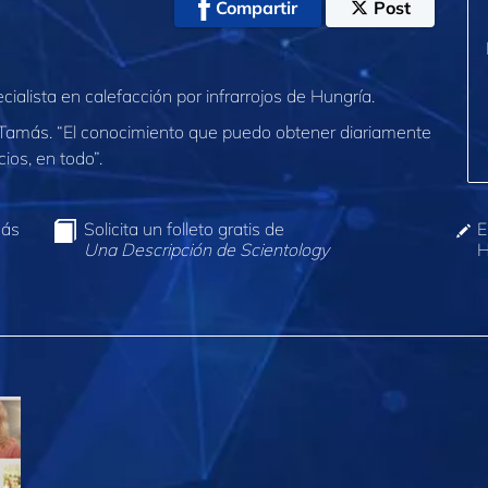
Compartir
Post
alista en calefacción por infrarrojos de Hungría.
e Tamás. “El conocimiento que puedo obtener diariamente
ios, en todo”.
más
Solicita un folleto gratis de
E
Una Descripción de Scientology
H