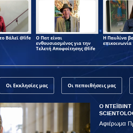
το Βάλεϊ @life
Ο Πατ είναι
Η Παυλίνα βε
ενθουσιασμένος για την
επικοινωνία 
Τελετή Αποφοίτησης @life
Οι Εκκλησίες μας
Οι πεποιθήσεις μας
Ο ΝΤΕΪΒΙΝΤ
SCIENTOLO
Αφιέρωμα Πρ