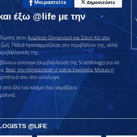
Μοιραστείτε
Δημοσιεύστε
και έξω @life με την
ιβίωσης στον
Ανώτερο Οργανισμό και Σαιντ Χιλ στο
η ζωή. Παλιά προσαρμοζόταν στο περιβάλλον της, αλλά
περιβάλλοντός της.
αμβάνουν
ώντιτινγκ
(συμβούλευση της Scientology) για να
ία.
Βρες την πλησιέστερη σ’ εσένα Εκκλησία, Μίσιον ή
εριπέτειά σου στο ώντιτινγκ.
st από όλο τον κόσμο που ακμάζουν
ματικά.
LOGISTS @LIFE