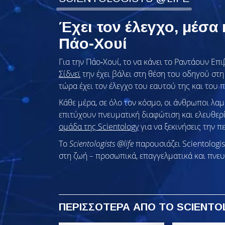
Έχει τον έλεγχο, μέσα 
Πάο‑Χουί
Για την Πάο‑Χουί, το να κάνει το Ραντάουν Επ
Σίδνεϊ
την έχει βάλει στη θέση του οδηγού στ
τώρα έχει τον έλεγχο του εαυτού της και του 
Κάθε μέρα, σε όλο τον κόσμο, οι άνθρωποι λ
επιτύχουν πνευματική διαφώτιση και ελευθερ
ομάδα της Scientology
για να ξεκινήσεις την π
Το
Scientologists @life
παρουσιάζει Scientologi
στη ζωή – προσωπικά,
επαγγελματικά και πνευ
ΠΕΡΙΣΣΟΤΕΡΑ
ΑΠΟ ΤΟ SCIENTO