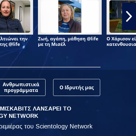
λτιώνει την
Ζωή, αγάπη, μάθηση @life
Ο Χάρισον ε
της @life
με τη Μισέλ
κατενθουσια
Ανθρωπιστικά
Ο Ιδρυτής μας
προγράμματα
 ΜΙΣΚΑΒΙΤΣ ΛΑΝΣΑΡΕΙ ΤΟ
GY NETWORK
εμιέρας του Scientology Network