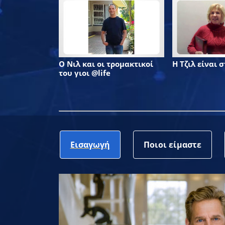
Ο Νιλ και οι τρομακτικοί
Η Τζιλ είναι σ
του γιοι @life
Εισαγωγή
Ποιοι είμαστε