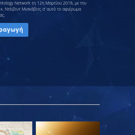
ntology Network τη 12η Μαρτίου 2018, με την
κ. Ντέιβιντ Μισκάβιτς σ’ αυτό το αφιέρωμα
ας.
ραγωγή