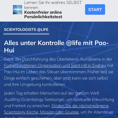
Lernen Sie Ihr wahres SELBST
kennen
START
Kostenfreier online
Persönlichkeitstest
SCIENTOLOGISTS @LIFE
Alles unter Kontrolle @life mit Pao-
Hui
Dank der Durchführung des Überlebens-Rundowns in der
Fortgeschrittenen Organisation und Saint Hill in Sydney
hat
Pao-Hui im Leben das Steuer übernommen. Früher ließ sie
Dinge einfach geschehen, aber jetzt kann sie sich selbst
und ihre Umgebung kontrollieren.
Jeden Tag erhalten Menschen auf der ganzen Welt
Auditing
(Scientology Seelsorge), um spirituelle Erleuchtung
und Freiheit zu erreichen.
Finden Sie die nächstgelegene
Scientology Kirche, Mission oder Gruppe
, um Ihr Abenteuer