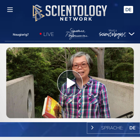
DE
LIVE
Neugierig?
Play
Video
SPRACHE:
DE