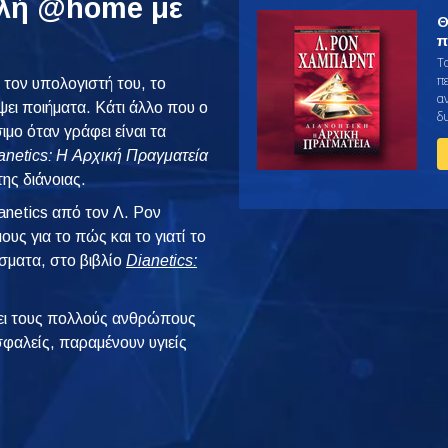
υλή @home με
Θ
π
Τ
π
 τον υπολογιστή του, το
α
άψει ποιήματα. Κάτι άλλο που ο
δ
ιμο όταν γράφει είναι τα
anetics: Η Αρχική Πραγματεία
της διάνοιας.
anetics από τον Λ. Ρον
ς για το πώς και το γιατί το
έσματα, στο βιβλίο
Dianetics:
ι τους πολλούς ανθρώπους
φαλείς, παραμένουν υγιείς