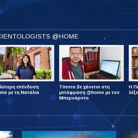
SCIENTOLOGISTS @HOME
λύτερη επένδυση
Τίποτα δε χάνεται στη
Η Πά
e με τη Νατάλια
μετάφραση @home με τον
λέξ
Μπερνάρντο