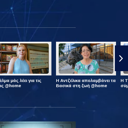
λμα μάς λέει για τις
Η Αντζέλικα απολαμβάνει τα
Η Τ
εις @home
Βασικά στη ζωή @home
σύ