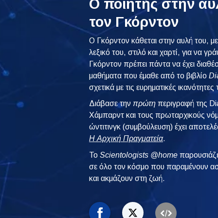
Ο ποιητής στην α
τον Γκόρντον
Ο Γκόρντον κάθεται στην αυλή του, με
λεξικό του, στιλό και χαρτί, για να γρ
Γκόρντον πρέπει πάντα να έχει διαθέσ
μαθήματα που έμαθε από το βιβλίο
Di
σχετικά με τις ευρηματικές ικανότητες 
Διάβασε την
πρώτη
περιγραφή της Di
Χάμπαρντ και τους πρωταρχικούς νόμου
ώντιτινγκ (συμβούλευση) έχει αποτελ
Η Αρχική Πραγματεία
.
To
Scientologists @home
παρουσιάζε
σε όλο τον κόσμο που παραμένουν ασ
και ακμάζουν στη ζωή.