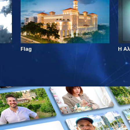
Flag
Η Αλ