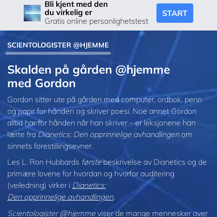
Bli kjent med den
du virkelig er
START
Gratis online personlighetstest
SCIENTOLOGISTER @HJEMME
Skalden på gården @hjemme
med Gordon
Gordon sitter ute på gården med computer, ordbok, penn
og papir for hånden og skriver poesi. Noe annet Gordon
alltid har for hånden når han skriver – er leksjonene han
lærte fra
Dianetics: Den opprinnelige avhandlingen
om
sinnets forestillingsevner.
Les L. Ron Hubbards
første
beskrivelse av Dianetics og de
primære lovene for hvordan og hvorfor auditering
(veiledning) virker i
Dianetics:
Den opprinnelige avhandlingen
.
Scientologister @hjemme
viser de mange mennesker over