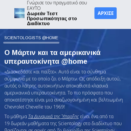
Γνώρισε τον πραγματικό σου
ΕΑΥΤΟ
ΑΡΧΙΣΕ
Δωρεάν Τεστ
Προσωπικότητας στο
Διαδίκτυο
SCIENTOLOGISTS @HOME
Ο Μάρτιν και τα αμερικανικά
υπεραυτοκίνητα @home
«Διασκεδάστε και παίξτε». Αυτό είναι το σύνθημα
σύμφωνα με το οποίο ζει ο Μάρτιν. Ως απόδειξη αυτού,
αυτός ο λάτρης αυτοκινήτων αποκαθιστά κλασικά
αμερικανικά υπεραυτοκίνητα. Το πιο πρόσφατο που
αποκατέστησε είναι μια αναζωογονημένη και βελτιωμένη
Chevrolet Chevelle του 1969!
Το μάθημα
Τα Δυναμικά της Ύπαρξης
είναι ένα από τα
19 δωρεάν μαθήματα της Scientology στο διαδίκτυο που
βασίζονται σε αρχές από
Το Εγχειρίδιο της Scientology
.