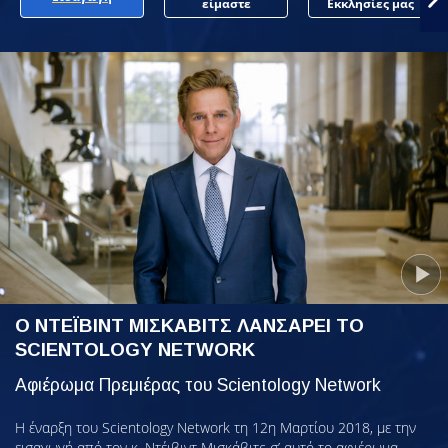
είμαστε
Εκκλησίες μας
Ο ΝΤΕΪΒΙΝΤ ΜΙΣΚΑΒΙΤΣ ΛΑΝΣΑΡΕΙ ΤΟ
SCIENTOLOGY NETWORK
Αφιέρωμα Πρεμιέρας του Scientology Network
Η έναρξη του Scientology Network τη 12η Μαρτίου 2018, με την
εισαγωγή από τον κ. Ντέιβιντ Μισκάβιτς σ’ αυτό το αφιέρωμα