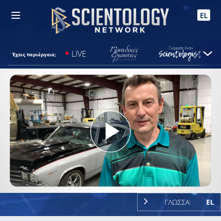
EL
LIVE
Έχεις περιέργεια;
Play
Video
ΓΛΩΣΣΑ:
EL