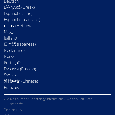
Deutsch
Ελληνικά (Greek)
Español (Latino)
Español (Castellano)
Magyar
Italiano
日本語 (Japanese)
Nederlands
Norsk
Português
Русский (Russian)
Svenska
繁體中文 (Chinese)
Français
© 2026 Church of Scientology International. Όλα τα Δικαιώματα
Κατοχυρωμένα.
Όροι Χρήσης