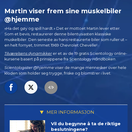
Martin viser frem sine muskelbiler
@hjemme
«Ha det gøy og spill hardt.» Det er mottoet Martin lever etter.
Som et bevis, restaurerer denne bilentusiasten klassiske
muskelbiler. Den seneste av hans restaurerte biler som ruller ut –
en helt fornyet, trimmet 1969 Chevrolet Chevelle!
Tilværelsens dynamikker
er et av de 19 gratis Scientology online-
kursene basert på prinsippene fra
Scientology Håndboken
.
Scientologister @hjemme
viser de mange mennesker over hele
kloden som holder seg trygge, friske og blomstrer i livet.
MER INFORMASJON
Vil du begynne å ta de riktige
beslutningene?