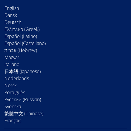
English
Dansk
Deutsch
Ελληνικά (Greek)
Español (Latino)
Español (Castellano)
Magyar
Italiano
日本語 (Japanese)
Nederlands
Norsk
Português
Русский (Russian)
Svenska
繁體中文 (Chinese)
Français