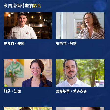
影片
來自這個計畫的
史考特，美國
安芮特，丹麥
莉莎，法國
曼努埃爾，波多黎各