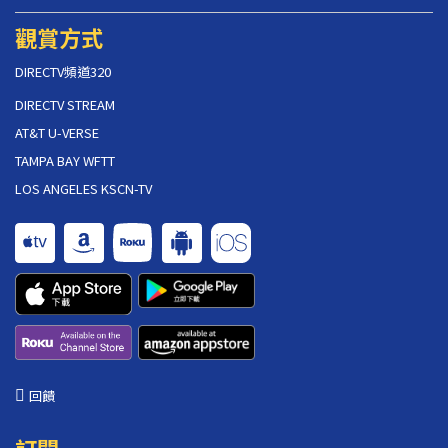
觀賞方式
DIRECTV頻道320
DIRECTV STREAM
AT&T U-VERSE
TAMPA BAY WFTT
LOS ANGELES KSCN-TV
回饋
訂閱