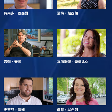
費南多，墨西哥
夏梅，紐西蘭
吉姆，美國
瓦倫堤娜，哥倫比亞
史蒂芬，澳洲
盧蒂，以色列