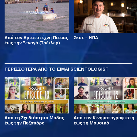
Από τον Αριστοτέχνη Πίτσας
Σκοτ – ΗΠΑ
έως την Ξεναγό (Τρέιλερ)
ΠΕΡΙΣΣΟΤΕΡΑ
ΑΠΟ ΤΟ ΕΙΜΑΙ SCIENTOLOGIST
Από τη Σχεδιάστρια Μόδας
Από τον Κινηματογραφιστή
έως την Πεζοπόρο
έως τη Μουσικό