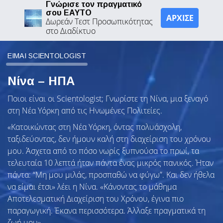
Γνώρισε τον πραγματικό
σου ΕΑΥΤΟ
ΑΡΧΙΣΕ
Δωρεάν Τεστ Προσωπικότητας
στο Διαδίκτυο
ΕΙΜΑΙ SCIENTOLOGIST
Νίνα – ΗΠΑ
Ποιοι είναι οι Scientologist; Γνωρίστε τη Νίνα, μια ξεναγό
στη Νέα Υόρκη από τις Ηνωμένες Πολιτείες.
«Κατοικώντας στη Νέα Υόρκη, όντας πολυάσχολη,
ταξιδεύοντας, δεν ήμουν καλή στη διαχείριση του χρόνου
μου. Άσχετα από το πόσο νωρίς ξυπνούσα το πρωί, τα
τελευταία 10 λεπτά ήταν πάντα ένας μικρός πανικός. Ήταν
πάντα: “Μη μου μιλάς, προσπαθώ να φύγω”. Και δεν ήθελα
να είμαι έτσι» λέει η Νίνα. «Κάνοντας το μάθημα
Αποτελεσματική Διαχείριση του Χρόνου, έγινα πιο
παραγωγική. Έκανα περισσότερα. Άλλαξε πραγματικά τη
ζωή μου».