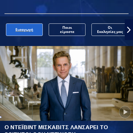
Ποιοι
Οι
Εισαγωγή
είμαστε
Εκκλησίες μας
Ο ΝΤΕΪΒΙΝΤ ΜΙΣΚΑΒΙΤΣ ΛΑΝΣΑΡΕΙ ΤΟ