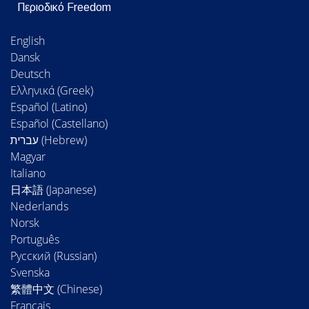
Περιοδικό Freedom
English
Dansk
Deutsch
Ελληνικά (Greek)
Español (Latino)
Español (Castellano)
Magyar
Italiano
日本語 (Japanese)
Nederlands
Norsk
Português
Русский (Russian)
Svenska
繁體中文 (Chinese)
Français