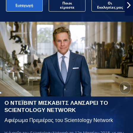
Ποιοι
Οι
Εισαγωγή
είμαστε
Εκκλησίες μας
Ο ΝΤΕΪΒΙΝΤ ΜΙΣΚΑΒΙΤΣ ΛΑΝΣΑΡΕΙ ΤΟ
SCIENTOLOGY NETWORK
Αφιέρωμα Πρεμιέρας του Scientology Network
Η έναρξη του Scientology Network τη 12η Μαρτίου 2018, με την