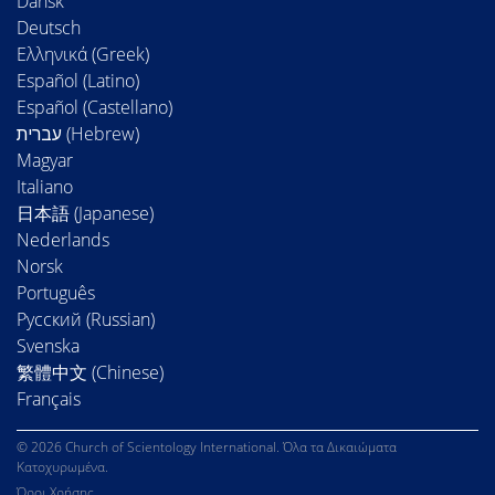
Dansk
Deutsch
Ελληνικά (Greek)
Español (Latino)
Español (Castellano)
Magyar
Italiano
日本語 (Japanese)
Nederlands
Norsk
Português
Русский (Russian)
Svenska
繁體中文 (Chinese)
Français
© 2026 Church of Scientology International. Όλα τα Δικαιώματα
Κατοχυρωμένα.
Όροι Χρήσης