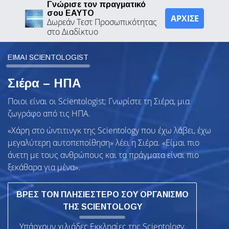
Γνώρισε τον πραγματικό
σου ΕΑΥΤΟ
ΑΡΧΙΣΕ
Δωρεάν Τεστ Προσωπικότητας
στο Διαδίκτυο
ΕΙΜΑΙ SCIENTOLOGIST
Σιέρα – ΗΠΑ
Ποιοι είναι οι Scientologist; Γνωρίστε τη Σιέρα, μια
ζωγράφο από τις ΗΠΑ.
«Χάρη στο ώντιτινγκ της Scientology που έχω λάβει, έχω
μεγαλύτερη αυτοπεποίθηση» λέει η Σιέρα. «Είμαι πιο
άνετη με τους ανθρώπους και τα πράγματα είναι πιο
ξεκάθαρα για μένα».
ΒΡΕΣ ΤΟΝ ΠΛΗΣΙΕΣΤΕΡΟ ΣΟΥ ΟΡΓΑΝΙΣΜΟ
ΤΗΣ SCIENTOLOGY
Υπάρχουν χιλιάδες Εκκλησίες της Scientology,