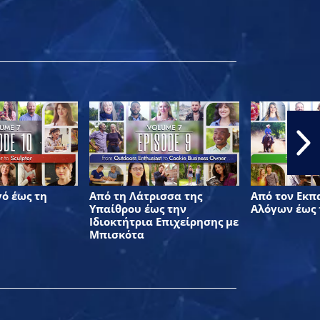
ό έως τη
Από τη Λάτρισσα της
Από τον Εκπ
Υπαίθρου έως την
Αλόγων έως 
Ιδιοκτήτρια Επιχείρησης με
Μπισκότα