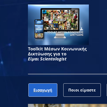
Toolkit Μέσων Κοινωνικής
Δικτύωσης για το
Είμαι Scientologist
Εισαγωγή
Ποιοι είμαστε