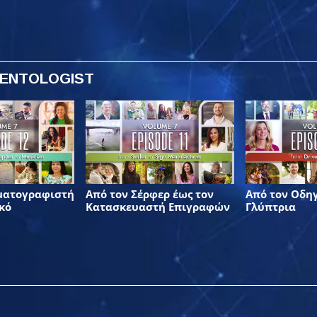
IENTOLOGIST
ματογραφιστή
Από τον Σέρφερ έως τον
Από τον Οδηγ
κό
Κατασκευαστή Επιγραφών
Γλύπτρια