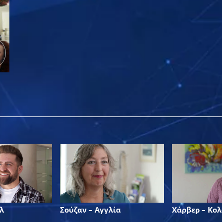
λ
Σούζαν – Αγγλία
Χάρβερ – Κο