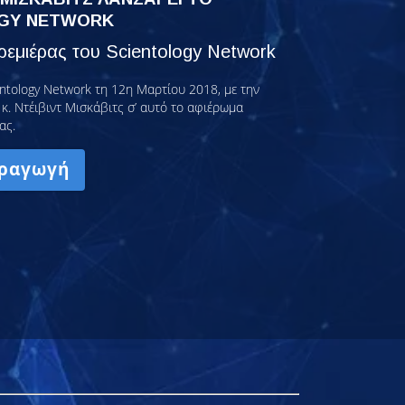
GY NETWORK
εμιέρας του Scientology Network
ntology Network τη 12η Μαρτίου 2018, με την
κ. Ντέιβιντ Μισκάβιτς σ’ αυτό το αφιέρωμα
ας.
ραγωγή