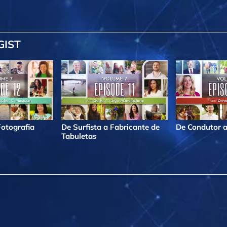
GIST
Fotografia
De Surfista a Fabricante de
De Condutor a
Tabuletas