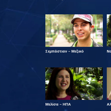
Σεμπάστιαν – Μεξικό
Ν
Μελίσα – ΗΠΑ
Α