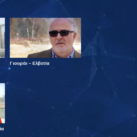
Γιουράι – Ελβετία
ία