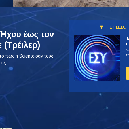
ΠΕΡΙΣΣΟΤ
Ήχου έως τον
Έ
 (Τρέιλερ)
σ
Α
το
 το πώς η Scientology τούς
Π
ους.