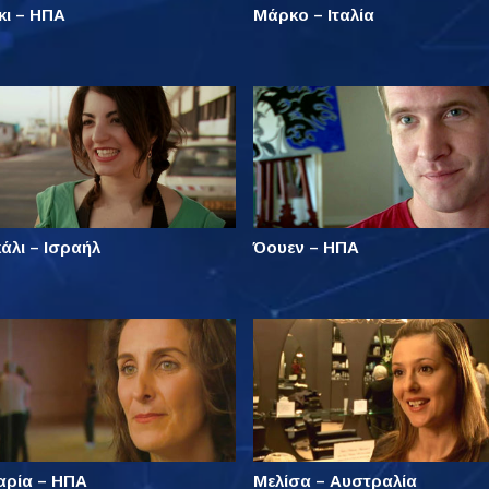
κι – ΗΠΑ
Μάρκο – Ιταλία
άλι – Ισραήλ
Όουεν – ΗΠΑ
αρία – ΗΠΑ
Μελίσα – Αυστραλία