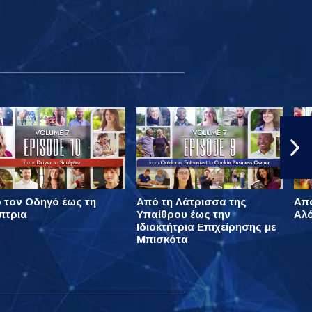
 τον Οδηγό έως τη
Από τη Λάτρισσα της
Από
πτρια
Υπαίθρου έως την
Αλό
Ιδιοκτήτρια Επιχείρησης με
Μπισκότα