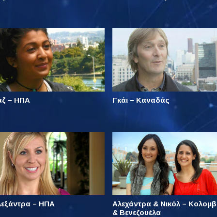
αζ – ΗΠΑ
Γκάι – Καναδάς
λεξάντρα – ΗΠΑ
Αλεχάντρα & Νικόλ – Κολομβ
& Βενεζουέλα