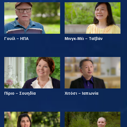
Γουίλ – ΗΠΑ
Μινγκ‑Μέι – Ταϊβάν
Πίριο – Σουηδία
Χιτόσι – Ιαπωνία