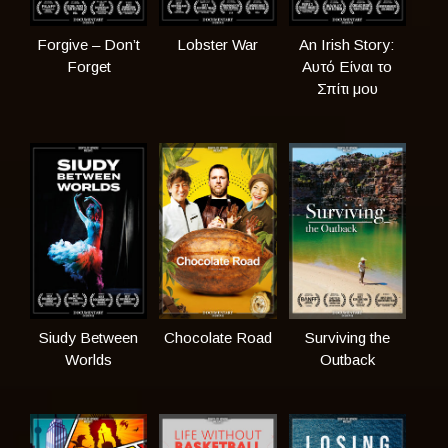
Forgive – Don’t
Lobster War
An Irish Story:
Forget
Αυτό Είναι το
Σπίτι μου
Siudy Between
Chocolate Road
Surviving the
Worlds
Outback