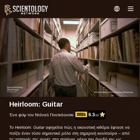
Heirloom: Guitar
6.3
Ένα φιλμ του Ντάνιελ Πουτκάουσκι
/10
Το
Heirloom: Guitar
αφηγείται πώς η ακουστική κιθάρα έφτασε να
παίζει έναν τόσο σημαντικό ρόλο στη σημερινή κουλτούρα – από
τις ταπεινές της αρχές στα σαλόνια, μέχρι την άνοδό της ως