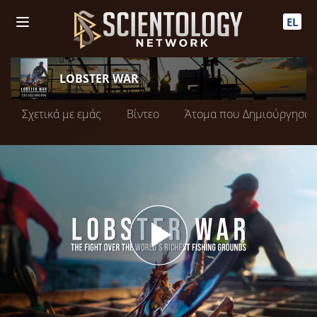
EL
LOBSTER WAR
Σχετικά με εμάς
Βίντεο
Άτομα που Δημιούργησαν
Play
Video