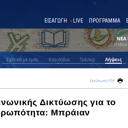
ΕΙΣΑΓΩΓΗ
LIVE
ΠΡΟΓΡΑΜΜΑ
ΝΕΑ 
Η Μέρα 
Σχετικά με εμάς
Επεισόδια
Τρέιλερ
Λήψεις
Εκτύπωση PDF
ινωνικής Δικτύωσης για το
θρωπότητα: Μπράιαν