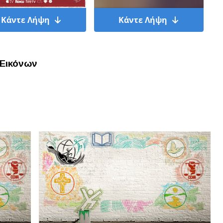
Κάντε Λήψη
Κάντε Λήψη
Εικόνων