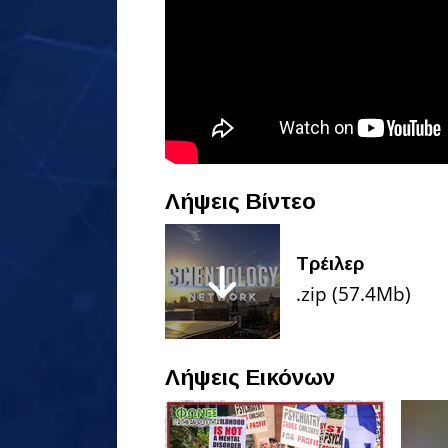
Λήψεις Βίντεο
Τρέιλερ
.zip (57.4Mb)
Λήψεις Εικόνων