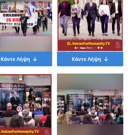
Κάντε Λήψη
Κάντε Λήψη