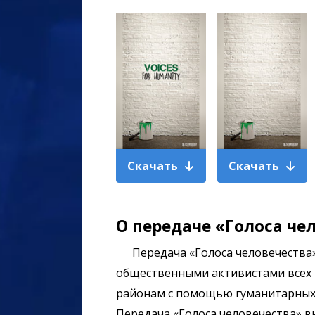
Скачать
Скачать
О передаче «Голоса че
Передача
«Голоса человечества»
общественными активистами всех 
районам с помощью гуманитарных
Передача
«Голоса человечества» вы