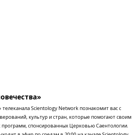
ловечества»
 телеканала Scientology Network познакомит вас с
верований, культур и стран, которые помогают своим
 программ, спонсированных Церковью Саентологии.
ходит в эфир по средам в 20:00 на канале Scientology