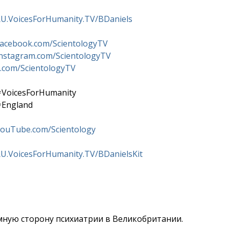
U.VoicesForHumanity.TV/BDaniels
acebook.com/ScientologyTV
nstagram.com/ScientologyTV
.com/ScientologyTV
#VoicesForHumanity
#England
ouTube.com/Scientology
U.VoicesForHumanity.TV/BDanielsKit
мную сторону психиатрии в Великобритании.