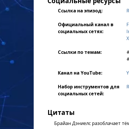
Социальные ресурсы
Ссылка на эпизод:
R
Официальный канал в
F
социальных сетях:
I
X
Ссылки по темам:
‎
‎
Канал на YouTube:
Y
Набор инструментов для
R
социальных сетей:
Цитаты
Брайан Дэниелс разоблачает тё