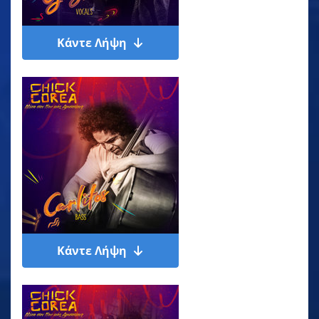
Κάντε Λήψη
Κάντε Λήψη