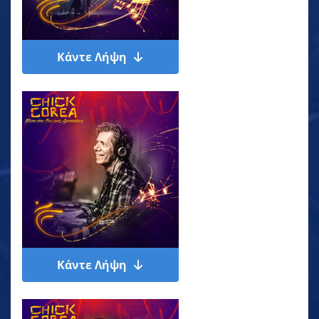
Κάντε Λήψη
Κάντε Λήψη