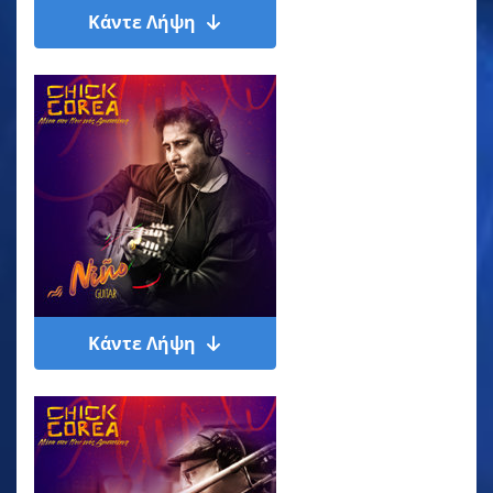
Κάντε Λήψη
Κάντε Λήψη