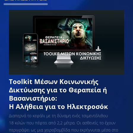
Toolkit Μέσων Κοινωνικής
Δικτύωσης για το Θεραπεία ή
Βασανιστήριο:
Η Αλήθεια για το Ηλεκτροσόκ
Διαπερνά το κεφάλι με τη δύναμη ενός τσιμεντόλιθου
18 κιλών που πέφτει από 2,2 μέτρα. Οι ασθενείς το έχουν
περιγράψει ως μια χειροβομβίδα που εκρήγνυται μέσα στο