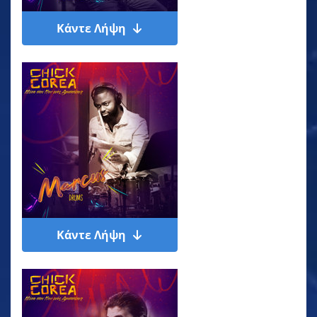
Κάντε Λήψη
Κάντε Λήψη