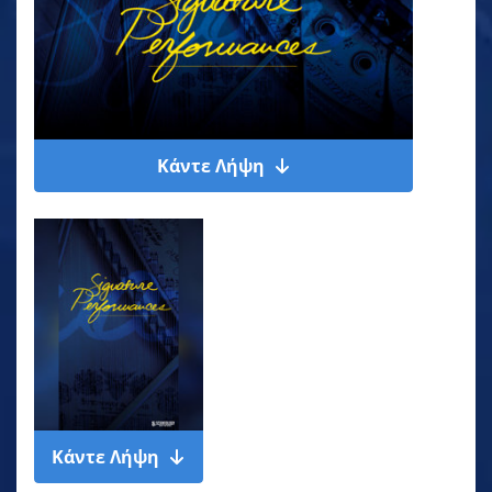
Κάντε Λήψη
Κάντε Λήψη