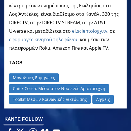
κέντρο μέσων ενημέρωσης της Εκκλησίας στο
Λος Άντζελες, είναι διαθέσιμο στο Κανάλι 320 της
DIRECTV, στην DIRECTV STREAM, στην AT&T
U‑verse και μεταδίδεται στο
el.scientology.tv
, σε
εφαρμογές κινητού τηλεφώνου
και μέσω των
πλατφορμών Roku, Amazon Fire και Apple TV.
TAGS
Μοναδικές Ερμηνείες
Chick Corea: Μέσα στον Νου ενός Αριστοτέχνη
Toolkit Μέσων Κοινωνικής Δικτύωσης
Λήψεις
ΚΑΝΤΕ FOLLOW